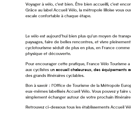
Voyager à vélo, c’est bien. Être bien accueilli, c’est enco
Grâce au label Accueil Vélo, la métropole lilloise vous o
escale confortable à chaque étape.
Le vélo est aujourd’hui bien plus qu’un moyen de transpor
paysages, faire de belles rencontres, et vivre pleineme
cyclotourisme séduit de plus en plus, en France comme en
physique et découverte.
Pour encourager cette pratique, France Vélo Tourisme a
aux cyclistes u
n accueil chaleureux, des équipements a
des grands itinéraires cyclables.
Bon à savoir : l’Office de Tourisme de la Métropole Euro
eux-mêmes labellisés Accueil Vélo. Vous pouvez y faire u
simplement échanger autour de votre prochain itinéraire
Retrouvez ci-dessous tous les établissements Accueil Vélo
Logis Hôtel Restaurant des Acacias Lille Neuville-en-Ferrain