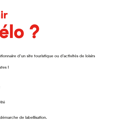
ir
élo ?
nnaire d’un site touristique ou d’activités de loisirs
stes !
:
ité
émarche de labellisation.