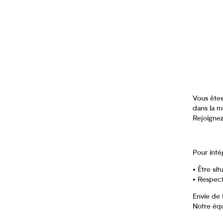
Mama Shelter Lille
Cageot
Club Marot
Quai Central Najeti Hôtel
Appart'City Confort Euralille
Brasserie Les Tours du Malt
La Castagnère de Bergory
Stab Vélodrome
La Friche Gourmande
La Porte Rouge RBX
Vous êtes
Ibis Styles Lille Neuville-en-Ferrain
dans la mé
Rejoignez
Pour inté
• Être sit
• Respect
Envie de 
Notre équ