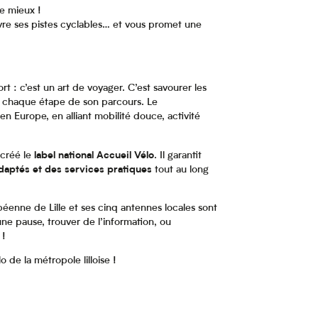
re mieux !
uvre ses pistes cyclables… et vous promet une
t : c’est un art de voyager. C’est savourer les
nt chaque étape de son parcours. Le
 Europe, en alliant mobilité douce, activité
 créé le
label national Accueil Vélo
. Il garantit
daptés et des services pratiques
tout au long
péenne de Lille et ses cinq antennes locales sont
ne pause, trouver de l’information, ou
 !
 de la métropole lilloise !