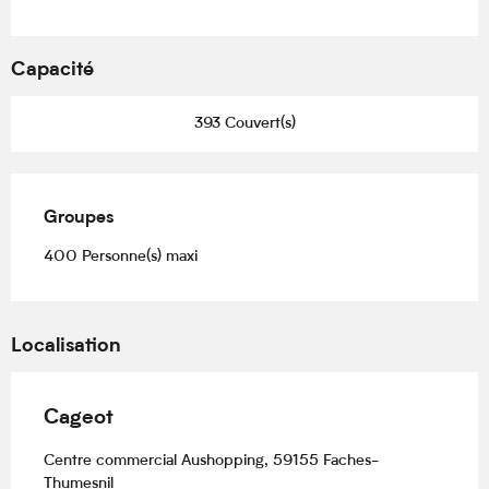
Capacité
393 Couvert(s)
Groupes
Groupes
400 Personne(s) maxi
Localisation
Cageot
Centre commercial Aushopping, 59155 Faches-
Thumesnil