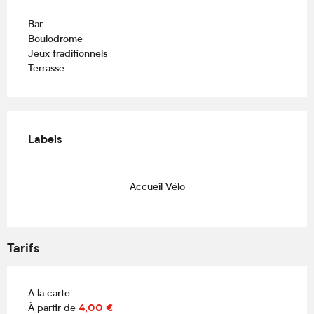
Bar
Boulodrome
Jeux traditionnels
Terrasse
Offres de prestations
Labels
Labels
Accueil Vélo
Tarifs
A la carte
À partir de
4,00 €