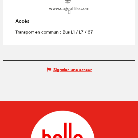
www.cageotlille.com
Accès
Accès
Transport en commun : Bus L1 / L7 / 67
Signaler une erreur