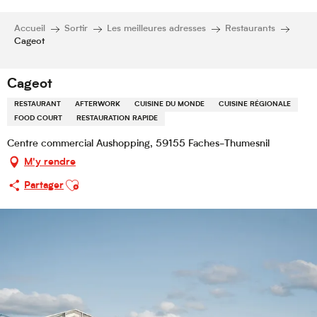
Accueil
Sortir
Les meilleures adresses
Restaurants
Cageot
Cageot
RESTAURANT
AFTERWORK
CUISINE DU MONDE
CUISINE RÉGIONALE
FOOD COURT
RESTAURATION RAPIDE
Centre commercial Aushopping, 59155 Faches-Thumesnil
M'y rendre
Ajouter aux favoris
Partager