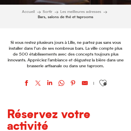
Accueil
Sortir
Les meilleures adresses
Bars, salons de thé et taprooms
Si vous restez plusieurs jours à Lille, ne partez pas sans vous
installer dans l’un de ses nombreux bars. La ville compte plus
de 500 établissements avec des concepts toujours plus
innovants. Appréciez l’ambiance et dégustez la bière dans une
brasserie artisanale ou dans une taproom.
Ajouter aux favor
Le Barouf
Le Bar Parallèle et Falafel
Réservez votre
Lüm
Bienvenue Coffee Shop
activité
La Dame Jeanne