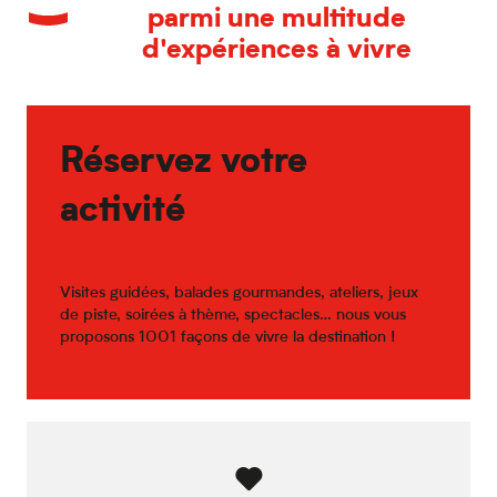
O'Scotland
parmi une multitude
HÔP[I] Microbrasserie
d'expériences à vivre
O'Mulligan’s
Jet Lag
Café Bellevue
La Capsule
Monsieur M
Réservez votre
activité
Visites guidées, balades gourmandes, ateliers, jeux
de piste, soirées à thème, spectacles… nous vous
proposons 1001 façons de vivre la destination !