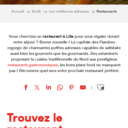
Accueil
Sortir
Les meilleures adresses
Restaurants
Vous cherchez un
restaurant à Lille
pour vous régaler durant
votre séjour ? Bonne nouvelle ! La capitale des Flandres
regorge de charmantes petites adresses capables de satisfaire
aussi bien les gourmets que les gourmands. Des estaminets
proposant la cuisine traditionnelle du Nord aux prestigieux
restaurants gastronomiques
, les bons plans food ne manquent
pas ! Découvrez quel sera votre prochain restaurant préféré.
Ajouter aux favor
Le Colibri
Crêperie du Sébasto
Trouvez le
Crêperie de Lille
L'Estaminet Gantois