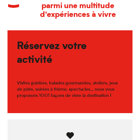
RENT To DEY
parmi une multitude
Etika Spirulina
d'expériences à vivre
L'Usine de Roubaix
Tissel
Le berceau de location
Momentum Design Store
Maison CAFFET
Réservez votre
activité
Visites guidées, balades gourmandes, ateliers, jeux
de piste, soirées à thème, spectacles… nous vous
proposons 1001 façons de vivre la destination !