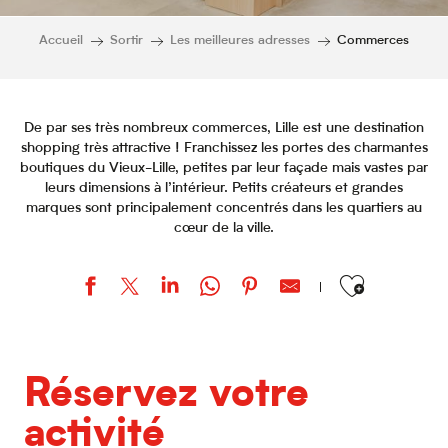
Accueil
Sortir
Les meilleures adresses
Commerces
De par ses très nombreux commerces, Lille est une destination
shopping très attractive ! Franchissez les portes des charmantes
boutiques du Vieux-Lille, petites par leur façade mais vastes par
leurs dimensions à l’intérieur. Petits créateurs et grandes
marques sont principalement concentrés dans les quartiers au
cœur de la ville.
Ajouter aux favor
LOCK'IN
LAST COBBLE
Réservez votre
La Torrefactory
Sélectour - Génération Voyages
activité
Centre Commercial Lillenium