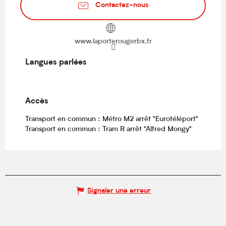
Contactez-nous
www.laporterougerbx.fr
Langues parlées
Langues parlées
Accès
Accès
Transport en commun : Métro M2 arrêt "Eurotéléport"
Transport en commun : Tram R arrêt "Alfred Mongy"
Signaler une erreur