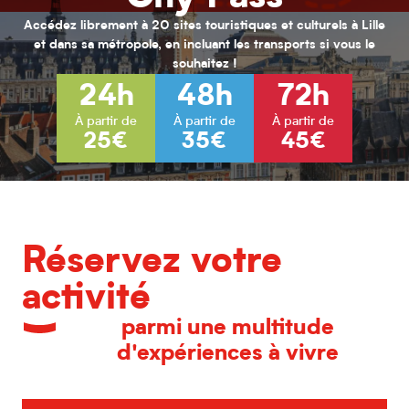
Le Grand Mix
La Guinguette des Bienheureux
Accédez librement à 20 sites touristiques et culturels à Lille
Escape the city
et dans sa métropole, en incluant les transports si vous le
Le Cirque du Bout du Monde
souhaitez !
Les Ateliers Jouret
24h
48h
72h
Rando Games
À partir de
À partir de
À partir de
25€
35€
45€
Réservez votre
activité
parmi une multitude
d'expériences à vivre