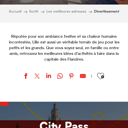
Accueil
Sortir
Les meilleures adresses
Divertissement
Réputée pour son ambiance festive et sa chaleur humaine
incontestée, Lille est aussi un véritable terrain de jeu pour les
petits et les grands. Que vous soyez seul, en famille ou entre
amis, retrouvez les meilleures idées d’activités à faire dans la
capitale des Flandres.
Ajouter aux favor
Le Petrouchka
John Doe Escape Game
Péniche Laléa
Stab Vélodrome
Eternelle Notre-Dame - Centre d'Art Sacré de Lille
City Pass
Dock 13