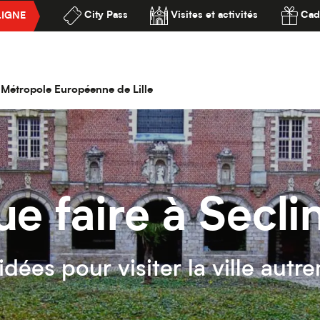
City Pass
Visites et activités
Cad
LIGNE
ssibilité
la Métropole Européenne de Lille
e faire à Secli
idées pour visiter la ville autr