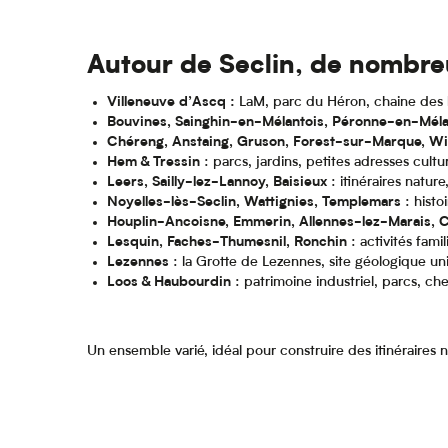
Autour de Seclin, de nombre
Villeneuve d’Ascq :
LaM, parc du Héron, chaine des 
Bouvines, Sainghin-en-Mélantois, Péronne-en-Méla
Chéreng, Anstaing, Gruson, Forest-sur-Marque, Wi
Hem & Tressin
: parcs, jardins, petites adresses cultur
Leers, Sailly-lez-Lannoy, Baisieux
: itinéraires natur
Noyelles-lès-Seclin, Wattignies, Templemars
: histo
Houplin-Ancoisne, Emmerin, Allennes-lez-Marais, C
Lesquin, Faches-Thumesnil, Ronchin
: activités famil
Lezennes
: la Grotte de Lezennes, site géologique u
Loos & Haubourdin
: patrimoine industriel, parcs, che
Un ensemble varié, idéal pour construire des itinéraires