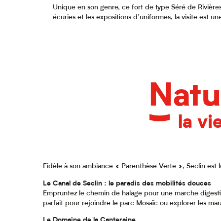
Unique en son genre, ce fort de type Séré de Rivières
écuries et les expositions d’uniformes, la visite est u
Natu
la vi
Fidèle à son ambiance « Parenthèse Verte », Seclin est l
Le Canal de Seclin : le paradis des mobilités douces
Empruntez le chemin de halage pour une marche digestive
parfait pour rejoindre le parc Mosaïc ou explorer les mar
Le Domaine de la Canteraine