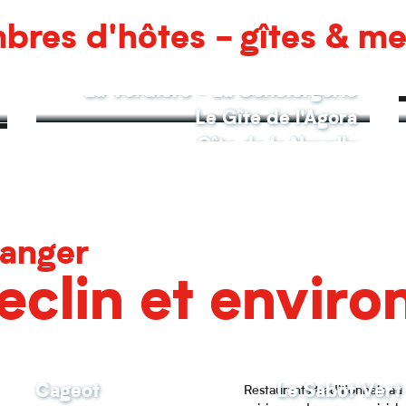
res d'hôtes - gîtes & m
La Verdière - La Conciergerie
Le Gîte de l'Agora
Gîte de la Noyelle
anger
eclin et enviro
Cageot
Le Sabot Vert
Restaurants traditionnels a