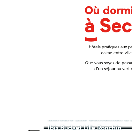
Où dormi
à Sec
Hôtels pratiques aux p
calme entre vill
Que vous soyez de passage
d’un séjour au vert 
Mercure Lille Convention & 
Ibis Budget Lille Ronchin