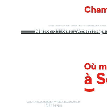
Chamb
La ferme de la Pouillerie
Maison d'Hôtes L'Atterrissage
Où m
à S
La Flamme - Brasserie
Maison