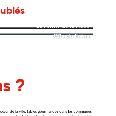
eublés
La Ferme de la Place
Gîte du Frêne
ns ?
u cœur de la ville, tables gourmandes dans les communes