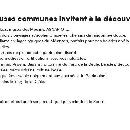
uses communes invitent à la découv
lacs, musée des Moulins, ASNAPIO, …
ntois
: paysages agricoles, chapelles, chemins de randonnée douce.
llems
: villages typiques du Mélantois, parfaits pour des balades à vél
elles.
e, zones de promenade, patrimoine discret.
ire médiévale, fortifications, réserves naturelles.
arnin, Provin, Bauvin
: proximité du Parc de la Deûle, balades, découv
iales, parcs urbains, culture locale.
nique (accessible uniquement aux Journées du Patrimoine)
mins le long de la Deûle.
 nature et culture à seulement quelques minutes de Seclin.