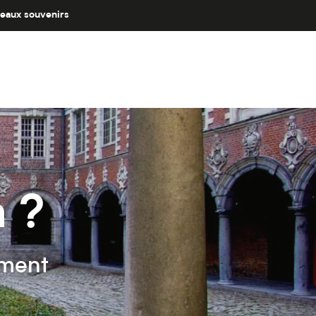
eaux souvenirs
n ?
ement