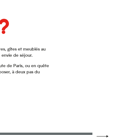
 ?
es, gîtes et meublés au
 envie de séjour.
oute de Paris, ou en quête
 poser, à deux pas du
Coloft
Ibis Styles Li