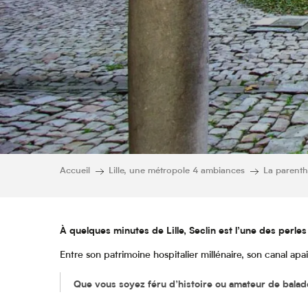
Accueil
Lille, une métropole 4 ambiances
La parenth
À quelques minutes de Lille, Seclin est l’une des perle
Entre son patrimoine hospitalier millénaire, son canal ap
Que vous soyez féru d’histoire ou amateur de balades