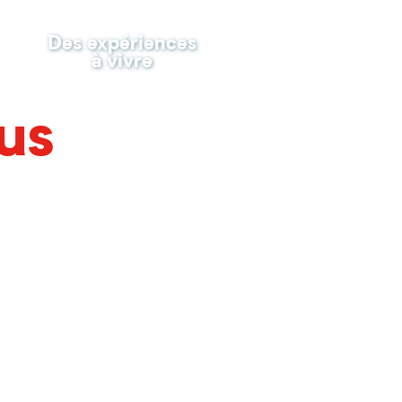
Des expériences
à vivre
us