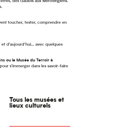
êtres, des Gaulois aux Mérovingiens.
s.
vent toucher, tester, comprendre en
er et d’aujourd’hui… avec quelques
ns ou le Musée du Terroir à
 pour s’immerger dans les savoir-faire
Tous les musées et
lieux culturels