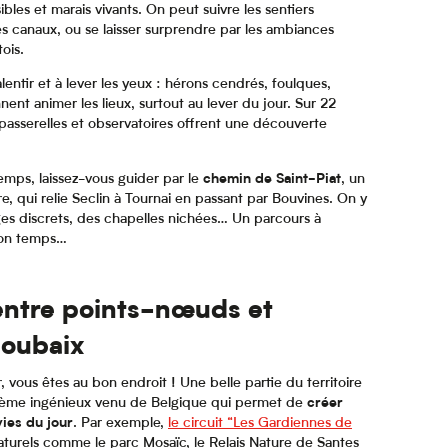
bles et marais vivants. On peut suivre les sentiers
s canaux, ou se laisser surprendre par les ambiances
ois.
alentir et à lever les yeux : hérons cendrés, foulques,
nt animer les lieux, surtout au lever du jour. Sur 22
passerelles et observatoires offrent une découverte
mps, laissez-vous guider par le
chemin de Saint-Piat
, un
re, qui relie Seclin à Tournai en passant par Bouvines. On y
ges discrets, des chapelles nichées… Un parcours à
 son temps…
 entre points-nœuds et
Roubaix
, vous êtes au bon endroit ! Une belle partie du territoire
stème ingénieux venu de Belgique qui permet de
créer
vies du jour
. Par exemple,
le circuit “Les Gardiennes de
s naturels comme le parc Mosaïc, le Relais Nature de Santes