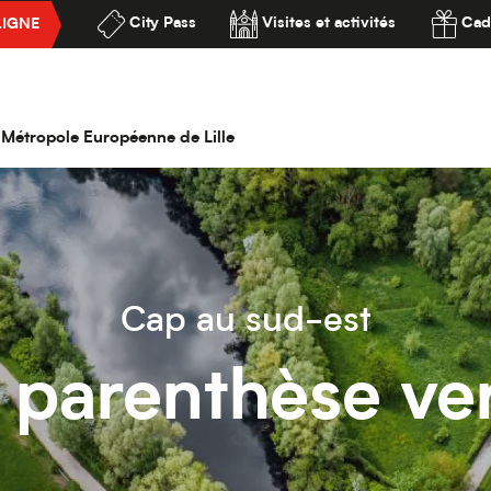
City Pass
Visites et activités
Cad
LIGNE
ssibilité
la Métropole Européenne de Lille
Cap au sud-est
 parenthèse ve