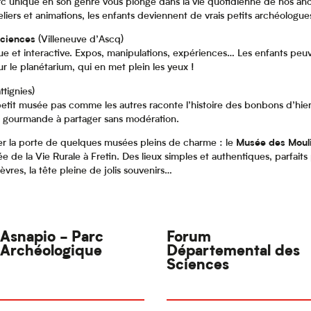
c unique en son genre vous plonge dans la vie quotidienne de nos anc
liers et animations, les enfants deviennent de vrais petits archéologue
Sciences
(Villeneuve d’Ascq)
e et interactive. Expos, manipulations, expériences… Les enfants peu
r le planétarium, qui en met plein les yeux !
tignies)
 petit musée pas comme les autres raconte l’histoire des bonbons d’hi
ie gourmande à partager sans modération.
er la porte de quelques musées pleins de charme : le
Musée des Mouli
e de la Vie Rurale à Fretin. Des lieux simples et authentiques, parfaits
lèvres, la tête pleine de jolis souvenirs…
Asnapio - Parc
Forum
Archéologique
Départemental des
Sciences