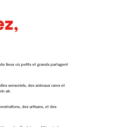
ez,
de lieux où petits et grands partagent
dins sensoriels, des animaux rares et
in air.
nstrations, des artisans, et des