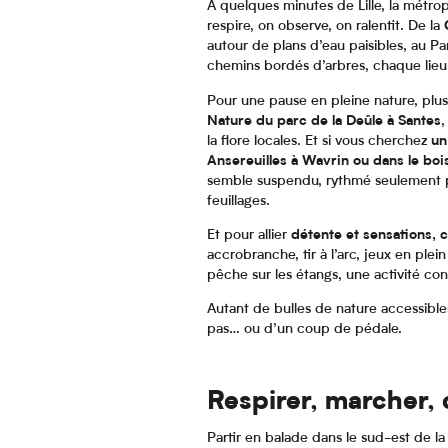
À quelques minutes de Lille, la métrop
respire, on observe, on ralentit. De la
autour de plans d’eau paisibles, au Pa
chemins bordés d’arbres, chaque lieu in
Pour une pause en pleine nature, plus
Nature du parc de la Deûle à Santes
,
la flore locales. Et si vous cherchez
un
Ansereuilles à Wavrin ou dans le boi
semble suspendu, rythmé seulement par
feuillages.
Et pour allier
détente et sensations, c
accrobranche, tir à l’arc, jeux en plei
pêche sur les étangs, une activité conv
Autant de bulles de nature accessible
pas… ou d’un coup de pédale.
Respirer, marcher,
Partir en balade dans le sud-est de l