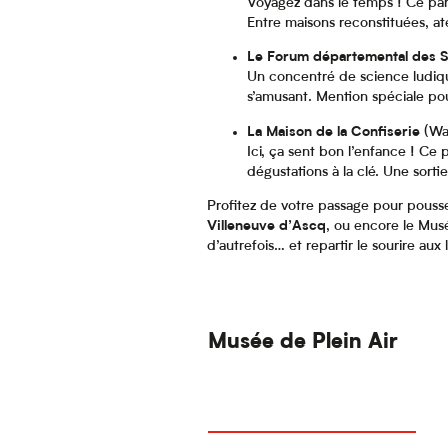
Voyagez dans le temps ! Ce par
Entre maisons reconstituées, ate
Le Forum départemental des 
Un concentré de science ludiqu
s’amusant. Mention spéciale pou
La Maison de la Confiserie
(Wat
Ici, ça sent bon l’enfance ! Ce
dégustations à la clé. Une sort
Profitez de votre passage pour pouss
Villeneuve d’Ascq
, ou encore le Musé
d’autrefois… et repartir le sourire aux 
Musée de Plein Air