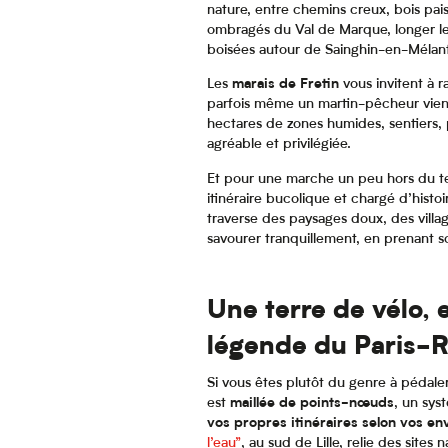
nature, entre chemins creux, bois paisi
ombragés du Val de Marque, longer le
boisées autour de Sainghin-en-Mélant
Les
marais de Fretin
vous invitent à r
parfois même un martin-pêcheur vienne
hectares de zones humides, sentiers, 
agréable et privilégiée.
Et pour une marche un peu hors du te
itinéraire bucolique et chargé d’histoi
traverse des paysages doux, des villa
savourer tranquillement, en prenant
Une terre de vélo,
légende du Paris-
Si vous êtes plutôt du genre à pédaler
est
maillée de points-nœuds
, un sy
vos propres itinéraires selon vos en
l’eau”
, au sud de Lille, relie des site