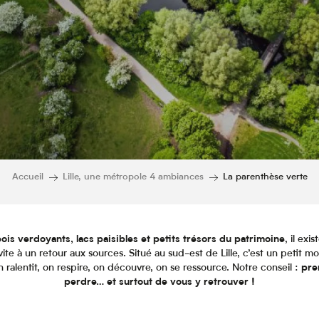
Accueil
Lille, une métropole 4 ambiances
La parenthèse verte
bois verdoyants, lacs paisibles et petits trésors du patrimoine
, il ex
nvite à un retour aux sources. Situé au sud-est de Lille, c’est un peti
’on ralentit, on respire, on découvre, on se ressource. Notre conseil :
pre
perdre… et surtout de vous y retrouver !