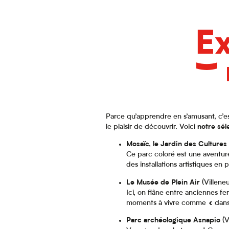
Ex
Parce qu’apprendre en s’amusant, c’est
le plaisir de découvrir. Voici
notre sél
Mosaïc, le Jardin des Cultures
Ce parc coloré est une aventure
des installations artistiques en 
Le Musée de Plein Air
(Villene
Ici, on flâne entre anciennes fe
moments à vivre comme « dans l
Parc archéologique Asnapio
(V