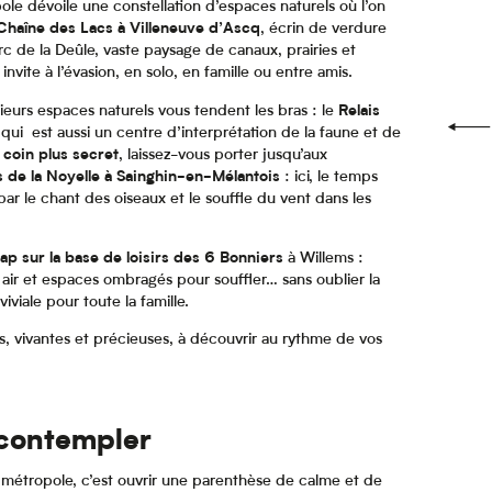
ole dévoile une constellation d’espaces naturels où l’on
Chaîne des Lacs à Villeneuve d’Ascq
, écrin de verdure
rc de la Deûle, vaste paysage de canaux, prairies et
vite à l’évasion, en solo, en famille ou entre amis.
ieurs espaces naturels vous tendent les bras : le
Relais
 qui est aussi un centre d’interprétation de la faune et de
 coin plus secret
, laissez-vous porter jusqu’aux
s de la Noyelle à Sainghin-en-Mélantois
: ici, le temps
 le chant des oiseaux et le souffle du vent dans les
ap sur la base de loisirs des 6 Bonniers
à Willems :
n air et espaces ombragés pour souffler… sans oublier la
iviale pour toute la famille.
s, vivantes et précieuses, à découvrir au rythme de vos
 contempler
a métropole, c’est ouvrir une parenthèse de calme et de