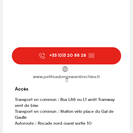
+33 (0)3 20 55 28
▒▒
www.petiteaubergewambrechies.fr
Accès
Accès
Transport en commun : Bus L88 ou L1 arrêt Tramway
vent de bise
Transport en commun : Station vélo place du Gal de
Gaulle
Autoroute : Rocade nord ouest sortie 10