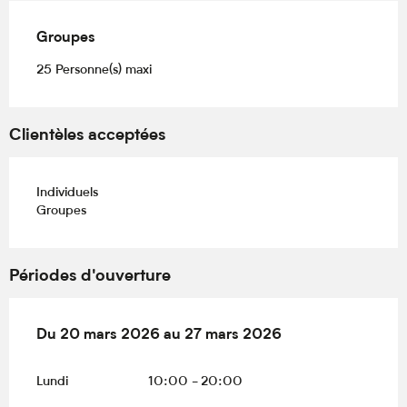
Groupes
Groupes
25 Personne(s) maxi
Clientèles acceptées
Individuels
Groupes
Périodes d'ouverture
Du
Du
20 mars 2026
20 mars 2026
au
au
27 mars 2026
27 mars 2026
Lundi
10:00 - 20:00