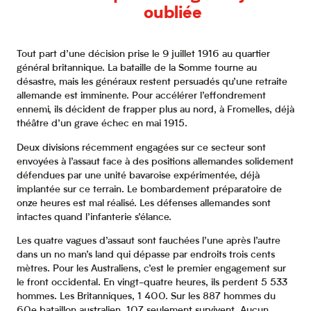
oubliée
Tout part d’une décision prise le 9 juillet 1916 au quartier
général britannique. La bataille de la Somme tourne au
désastre, mais les généraux restent persuadés qu’une retraite
allemande est imminente. Pour accélérer l’effondrement
ennemi, ils décident de frapper plus au nord, à Fromelles, déjà
théâtre d’un grave échec en mai 1915.
Deux divisions récemment engagées sur ce secteur sont
envoyées à l’assaut face à des positions allemandes solidement
défendues par une unité bavaroise expérimentée, déjà
implantée sur ce terrain. Le bombardement préparatoire de
onze heures est mal réalisé. Les défenses allemandes sont
intactes quand l’infanterie s’élance.
Les quatre vagues d’assaut sont fauchées l’une après l’autre
dans un no man’s land qui dépasse par endroits trois cents
mètres. Pour les Australiens, c’est le premier engagement sur
le front occidental. En vingt-quatre heures, ils perdent 5 533
hommes. Les Britanniques, 1 400. Sur les 887 hommes du
60e bataillon australien, 107 seulement survivent. Aucun