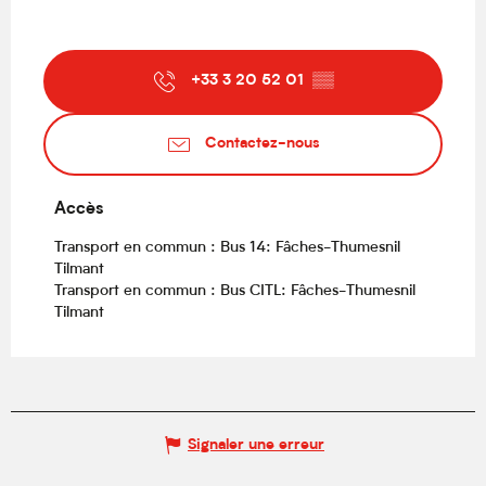
+33 3 20 52 01
▒▒
Contactez-nous
Accès
Accès
Transport en commun : Bus 14: Fâches-Thumesnil
Tilmant
Transport en commun : Bus CITL: Fâches-Thumesnil
Tilmant
Signaler une erreur