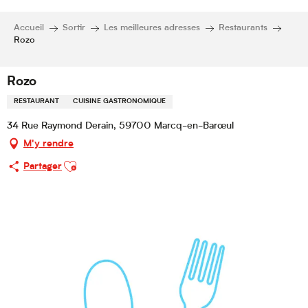
Accueil
Sortir
Les meilleures adresses
Restaurants
Rozo
Rozo
RESTAURANT
CUISINE GASTRONOMIQUE
34 Rue Raymond Derain, 59700 Marcq-en-Barœul
M'y rendre
Ajouter aux favoris
Partager