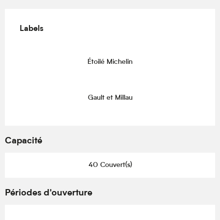
Offres de prestations
Labels
Labels
Étoilé Michelin
Gault et Millau
Capacité
40 Couvert(s)
Périodes d'ouverture