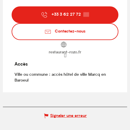
+33 3 62 27 72
▒▒
Contactez-nous
restaurant-rozo.fr
Accès
Accès
Ville ou commune : accès hôtel de ville Marcq en
Baroeul
Signaler une erreur