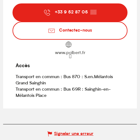
+33 9 52 87 05
▒▒
Contactez-nous
www.polbert.fr
Accès
Accès
Transport en commun : Bus 870 : S.en.Mélantois
Grand Sainghin
Transport en commun : Bus 69R : Sainghin-en-
Mélantois Place
Signaler une erreur