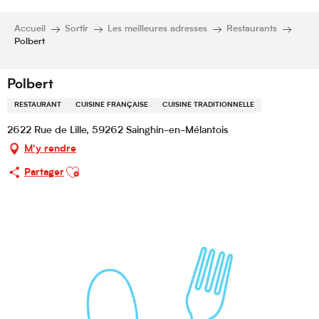
Accueil
Sortir
Les meilleures adresses
Restaurants
Polbert
Polbert
RESTAURANT
CUISINE FRANÇAISE
CUISINE TRADITIONNELLE
2622 Rue de Lille, 59262 Sainghin-en-Mélantois
M'y rendre
Ajouter aux favoris
Partager