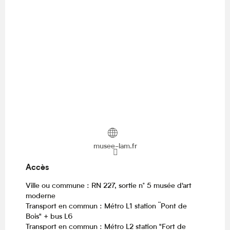
musee-lam.fr
Accès
Accès
Ville ou commune : RN 227, sortie n° 5 musée d'art
moderne
Transport en commun : Métro L1 station ¨Pont de
Bois" + bus L6
Transport en commun : Métro L2 station "Fort de