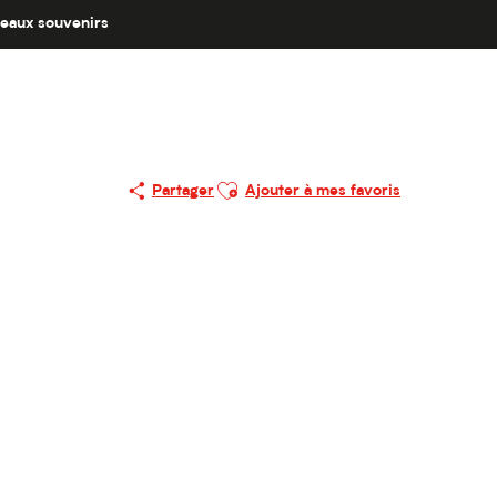
eaux souvenirs
Ajouter aux favoris
Partager
Ajouter à mes favoris