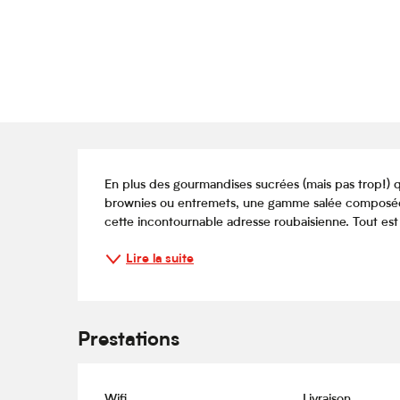
Description
En plus des gourmandises sucrées (mais pas trop!) qui
brownies ou entremets, une gamme salée composée d
cette incontournable adresse roubaisienne. Tout est
Lire la suite
Prestations
Wifi
Livraison