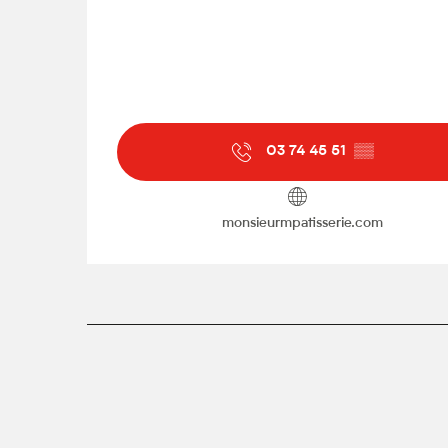
03 74 45 51
▒▒
monsieurmpatisserie.com