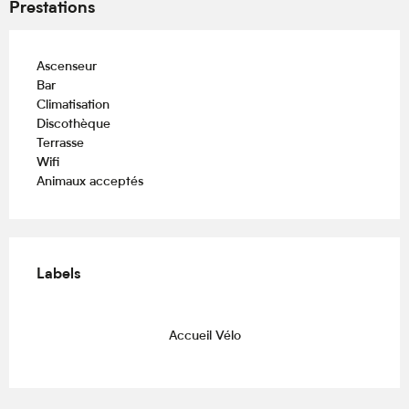
Prestations
Ascenseur
Bar
Climatisation
Discothèque
Terrasse
Wifi
Animaux acceptés
Offres de prestations
Labels
Labels
Accueil Vélo