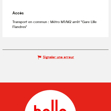
Accès
Accès
Transport en commun : Métro M1/M2 arrêt "Gare Lille
Flandres"
Signaler une erreur