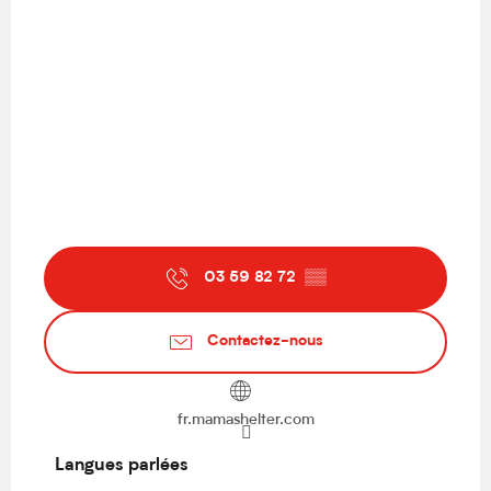
03 59 82 72
▒▒
Contactez-nous
fr.mamashelter.com
Langues parlées
Langues parlées