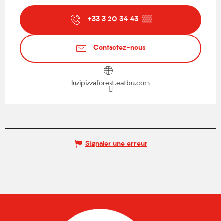
+33 3 20 34 43
▒▒
Contactez-nous
luzipizzaforest.eatbu.com
Signaler une erreur