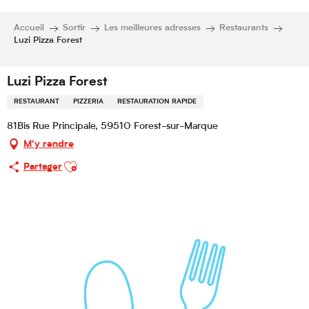
Accueil
Sortir
Les meilleures adresses
Restaurants
Luzi Pizza Forest
Luzi Pizza Forest
RESTAURANT
PIZZERIA
RESTAURATION RAPIDE
81Bis Rue Principale, 59510 Forest-sur-Marque
M'y rendre
Ajouter aux favoris
Partager