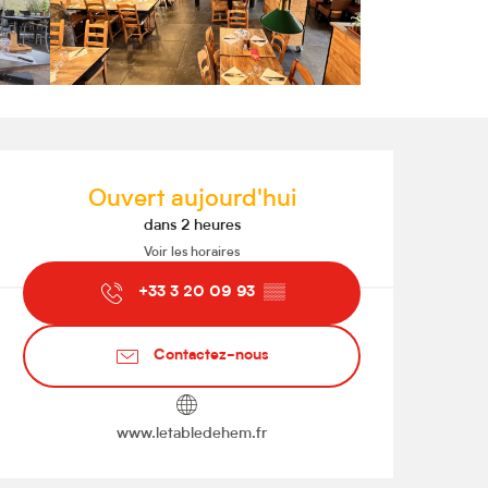
Ouverture et coordonnées
Ouvert aujourd'hui
dans 2 heures
Voir les horaires
+33 3 20 09 93
▒▒
Contactez-nous
www.letabledehem.fr