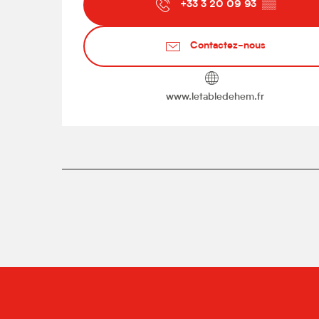
+33 3 20 09 93
▒▒
Contactez-nous
www.letabledehem.fr