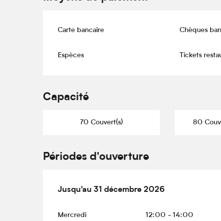
Carte bancaire
Chèques ban
Espèces
Tickets resta
Capacité
70 Couvert(s)
80 Couve
Périodes d'ouverture
Du
Jusqu'au
2 janvier 2026
31 décembre 2026
au
31 décembre 2026
Mercredi
12:00 - 14:00