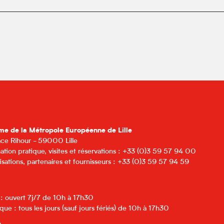
me de la Métropole Européenne de Lille
lace Rihour - 59000 Lille
ation pratique, visites et réservations : +33 (0)3 59 57 94 00
isations, partenaires et fournisseurs : +33 (0)3 59 57 94 59
 : ouvert 7j/7 de 10h à 17h30
que : tous les jours (sauf jours fériés) de 10h à 17h30