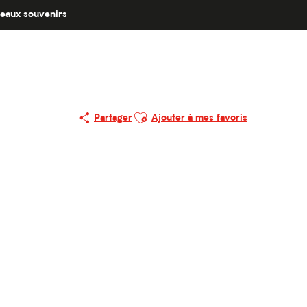
eaux souvenirs
Ajouter aux favoris
Partager
Ajouter à mes favoris