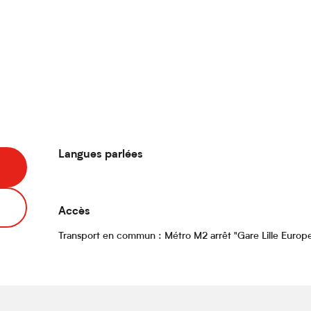
Langues parlées
Langues parlées
Accès
Accès
Transport en commun : Métro M2 arrêt "Gare Lille Europ