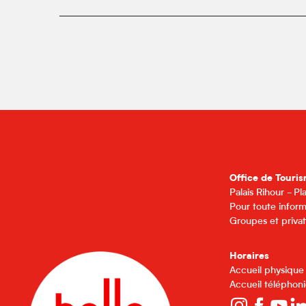
Office de Touris
Palais Rihour - P
Pour toute inform
Groupes et privat
Horaires
Accueil physique
Accueil téléphoni