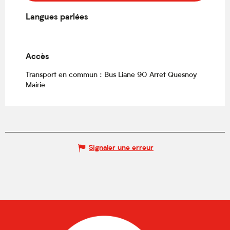
Langues parlées
Langues parlées
Accès
Accès
Transport en commun : Bus Liane 90 Arret Quesnoy
Mairie
Signaler une erreur