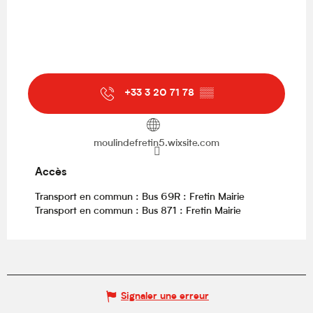
+33 3 20 71 78
▒▒
moulindefretin5.wixsite.com
Accès
Accès
Transport en commun : Bus 69R : Fretin Mairie
Transport en commun : Bus 871 : Fretin Mairie
Signaler une erreur