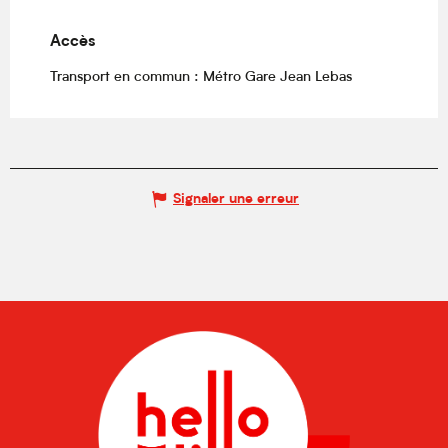
Accès
Accès
Transport en commun : Métro Gare Jean Lebas
Signaler une erreur