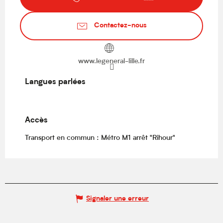
Contactez-nous
www.legeneral-lille.fr
Langues parlées
Langues parlées
Accès
Accès
Transport en commun : Métro M1 arrêt "Rihour"
Signaler une erreur