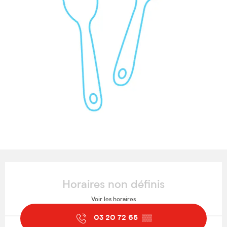
Ouverture et coordonnées
Horaires non définis
Voir les horaires
03 20 72 65
▒▒