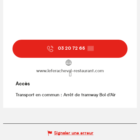
03 20 72 65
▒▒
www.leferacheval-restaurant.com
Accès
Accès
Transport en commun : Arrêt de tramway Bol d'Air
Signaler une erreur