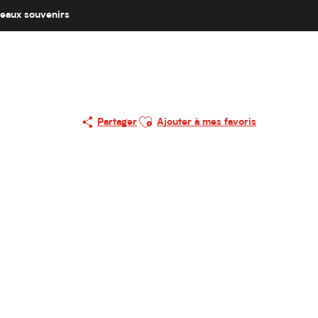
eaux souvenirs
Ajouter aux favoris
Partager
Ajouter à mes favoris