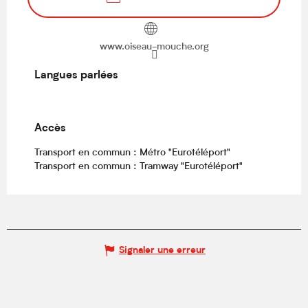
www.oiseau-mouche.org
Langues parlées
Langues parlées
Accès
Accès
Transport en commun : Métro "Eurotéléport"
Transport en commun : Tramway "Eurotéléport"
Signaler une erreur