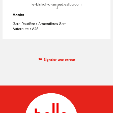
le-bistrot-d-arnaud.eatbu.com
Accès
Accès
Gare Routière : Armentières Gare
Autoroute : A25
Signaler une erreur