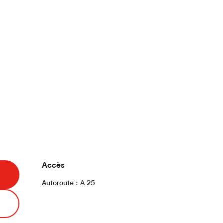
Accès
Accès
Autoroute : A 25