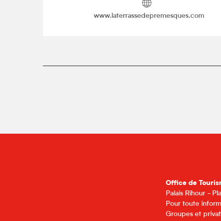
www.laterrassedepremesques.com
Office de Touris
Palais Rihour - P
Pour toute inform
Groupes et privat