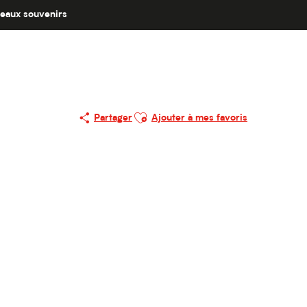
eaux souvenirs
Ajouter aux favoris
Partager
Ajouter à mes favoris