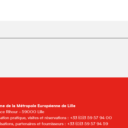
me de la Métropole Européenne de Lille
lace Rihour - 59000 Lille
ation pratique, visites et réservations : +33 (0)3 59 57 94 00
isations, partenaires et fournisseurs : +33 (0)3 59 57 94 59