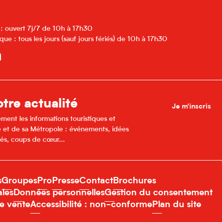
 : ouvert 7j/7 de 10h à 17h30
que : tous les jours (sauf jours fériés) de 10h à 17h30
tre actualité
Je m'inscris
ment les informations touristiques et
lle et de sa Métropole : événements, idées
és, coups de cœur...
s
Groupes
Pro
Presse
Contact
Brochures
ales
Données personnelles
Gestion du consentement
e vente
Accessibilité : non-conforme
Plan du site