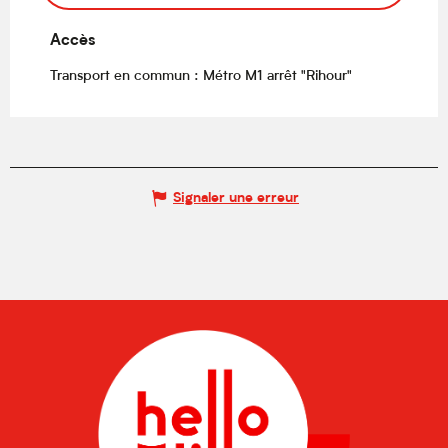
Accès
Accès
Transport en commun : Métro M1 arrêt "Rihour"
Signaler une erreur