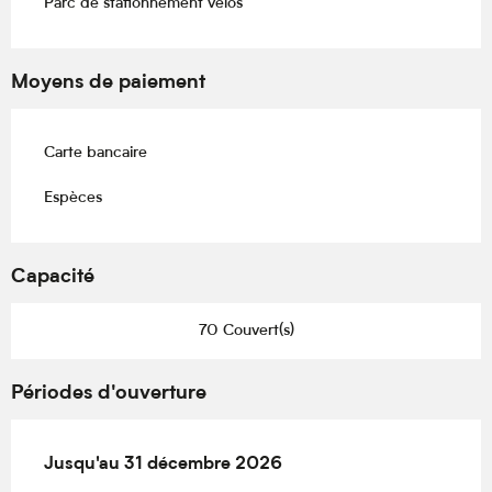
Parc de stationnement vélos
Moyens de paiement
Carte bancaire
Espèces
Capacité
70 Couvert(s)
Périodes d'ouverture
Du
Jusqu'au
29 avril 2026
31 décembre 2026
au
31 décembre 2026