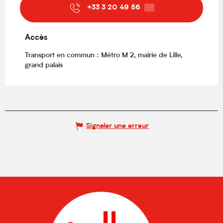
+33 3 20 49 56
▒▒
Accès
Accès
Transport en commun : Métro M 2, mairie de Lille,
grand palais
Signaler une erreur