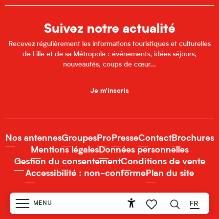
Suivez notre actualité
Recevez régulièrement les informations touristiques et culturelles
de Lille et de sa Métropole : événements, idées séjours,
nouveautés, coups de cœur...
Je m'inscris
Nos antennes
Groupes
Pro
Presse
Contact
Brochures
Mentions légales
Données personnelles
Gestion du consentement
Conditions de vente
Accessibilité : non-conforme
Plan du site
MENU
FR
Accessibilité
Recherche
Voir les favoris