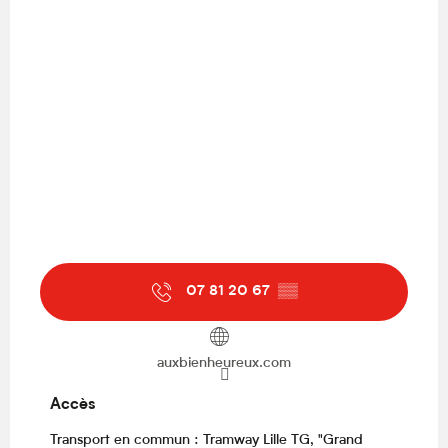
07 81 20 67
▒▒
auxbienheureux.com
Accès
Accès
Transport en commun : Tramway Lille TG, "Grand