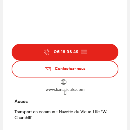
06 18 98 49
▒▒
Contactez-nous
www.kanaalcafe.com
Accès
Accès
Transport en commun : Navette du Vieux-Lille "W.
Churchill"