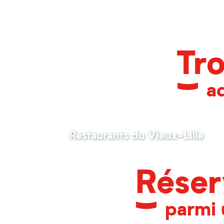
Au Quai du Wault
La table des Bienheureux
Tro
Le Lys
Big Luck
L'Acacias gourmand
a
Le Général
La Friche Gourmande
Pizza Armand
Aux Enfants Terribles
La Maison
Restaurants du Vieux-Lille
L'étable de Hem
Estaminet la COUR de la Ch'tite Brigitte
Réser
parmi 