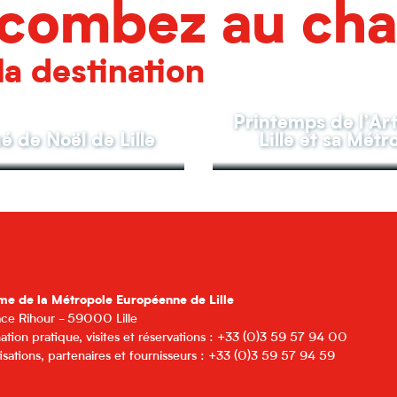
combez au ch
la destination
Printemps de l’Ar
 de Noël de Lille
Lille et sa Métr
me de la Métropole Européenne de Lille
lace Rihour - 59000 Lille
ation pratique, visites et réservations : +33 (0)3 59 57 94 00
isations, partenaires et fournisseurs : +33 (0)3 59 57 94 59