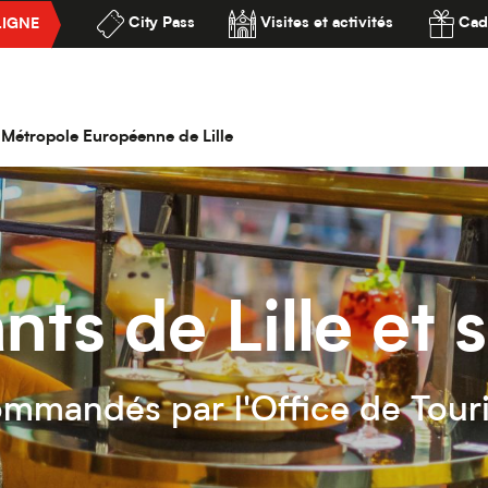
City Pass
Visites et activités
Cad
LIGNE
ssibilité
la Métropole Européenne de Lille
nts de Lille et
ommandés par l'Office de Tour