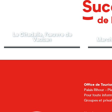
Suc
de 
La Citadelle, l'œuvre de
Vauban
Marché
Office de Touris
Palais Rihour - P
Pour toute inform
Groupes et privat