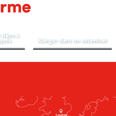
arme
t déco à
opole
Manger dans un estaminet