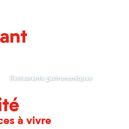
rant
Restaurants gastronomiques
ité
es à vivre