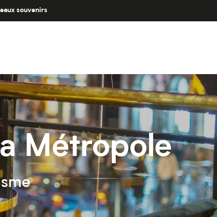
eaux souvenirs
 sa Métropole
isme