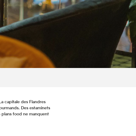
La capitale des Flandres
 gourmands. Des estaminets
ns plans food ne manquent
is