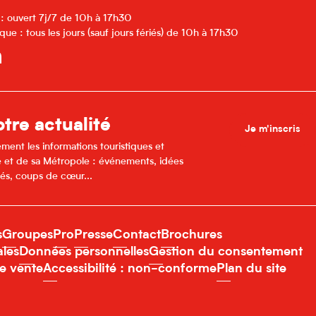
 : ouvert 7j/7 de 10h à 17h30
que : tous les jours (sauf jours fériés) de 10h à 17h30
tre actualité
Je m'inscris
ment les informations touristiques et
lle et de sa Métropole : événements, idées
és, coups de cœur...
s
Groupes
Pro
Presse
Contact
Brochures
ales
Données personnelles
Gestion du consentement
e vente
Accessibilité : non-conforme
Plan du site