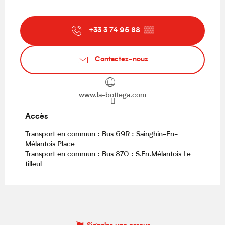
+33 3 74 95 88
▒▒
Contactez-nous
www.la-bottega.com
Accès
Accès
Transport en commun : Bus 69R : Sainghin-En-
Mélantois Place
Transport en commun : Bus 870 : S.En.Mélantois Le
tilleul