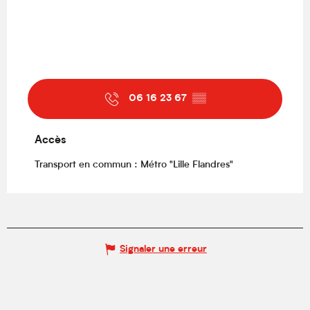
06 16 23 67
▒▒
Accès
Accès
Transport en commun : Métro "Lille Flandres"
Signaler une erreur