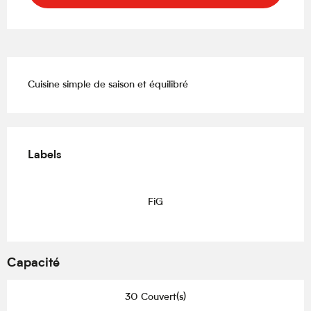
Description
Cuisine simple de saison et équilibré
Offres de prestations
Labels
Labels
FiG
Capacité
30 Couvert(s)