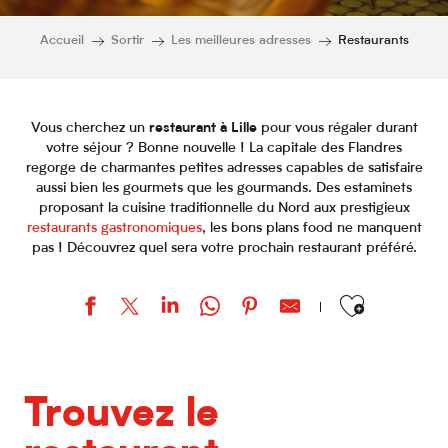
Accueil
Sortir
Les meilleures adresses
Restaurants
Vous cherchez un
restaurant à Lille
pour vous régaler durant
votre séjour ? Bonne nouvelle ! La capitale des Flandres
regorge de charmantes petites adresses capables de satisfaire
aussi bien les gourmets que les gourmands. Des estaminets
proposant la cuisine traditionnelle du Nord aux prestigieux
restaurants gastronomiques
, les bons plans food ne manquent
pas ! Découvrez quel sera votre prochain restaurant préféré.
Ajouter aux favor
Le Colibri
Crêperie du Sébasto
Trouvez le
Crêperie de Lille
L'Estaminet Gantois