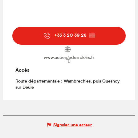
+33 3 20 39 28
▒▒
www.aubergedesroloirs.fr
Accès
Accès
Route départementale : Wambrechies, puis Quesnoy
sur Deûle
Signaler une erreur