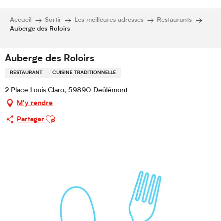
Accueil
Sortir
Les meilleures adresses
Restaurants
Auberge des Roloirs
Auberge des Roloirs
RESTAURANT
CUISINE TRADITIONNELLE
2 Place Louis Claro, 59890 Deûlémont
M'y rendre
Ajouter aux favoris
Partager