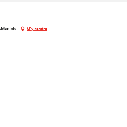
élantois
M'y rendre