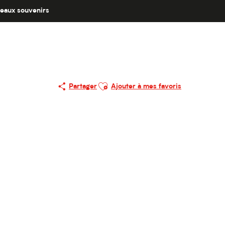
eaux souvenirs
Ajouter aux favoris
Partager
Ajouter à mes favoris