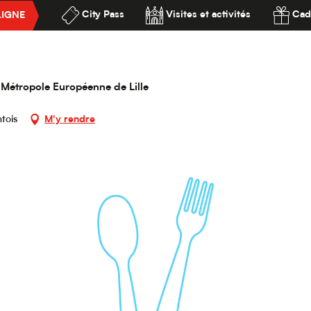
City Pass
Visites et activités
Cad
LIGNE
ts
Au P'tit Sainghin
ssibilité
la Métropole Européenne de Lille
tois
M'y rendre