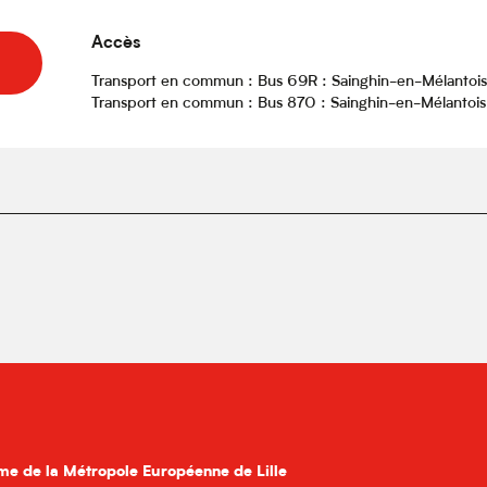
Accès
Accès
Transport en commun : Bus 69R : Sainghin-en-Mélantois
Transport en commun : Bus 870 : Sainghin-en-Mélantois T
me de la Métropole Européenne de Lille