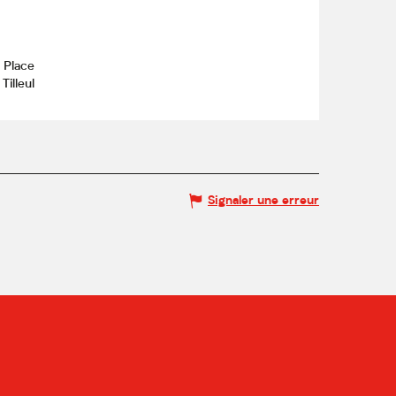
 Place
illeul
Signaler une erreur