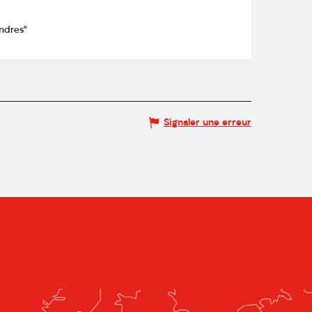
ndres"
Signaler une erreur