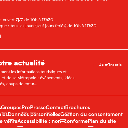
 : ouvert 7j/7 de 10h à 17h30
que : tous les jours (sauf jours fériés) de 10h à 17h30
tre actualité
Je m'inscris
ment les informations touristiques et
lle et de sa Métropole : événements, idées
és, coups de cœur...
s
Groupes
Pro
Presse
Contact
Brochures
ales
Données personnelles
Gestion du consentement
e vente
Accessibilité : non-conforme
Plan du site