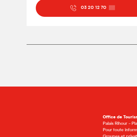
03 20 12 70
▒▒
Office de Touris
Palais Rihour - P
Pour toute inform
Groupes et privat