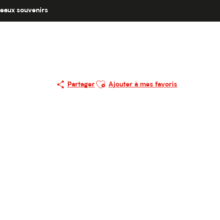
eaux souvenirs
Ajouter aux favoris
Partager
Ajouter à mes favoris