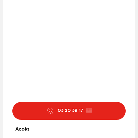
03 20 39 17
▒▒
Accès
Accès