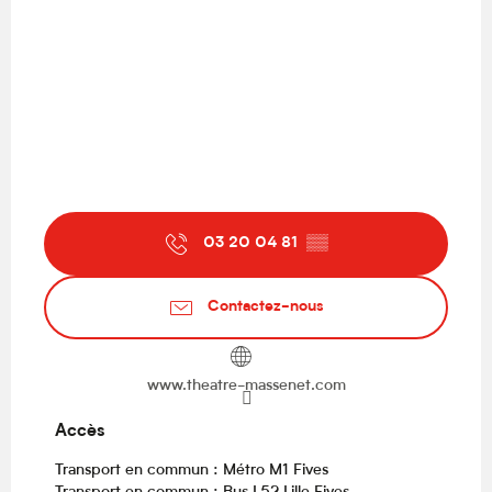
03 20 04 81
▒▒
Contactez-nous
www.theatre-massenet.com
Accès
Accès
Transport en commun : Métro M1 Fives