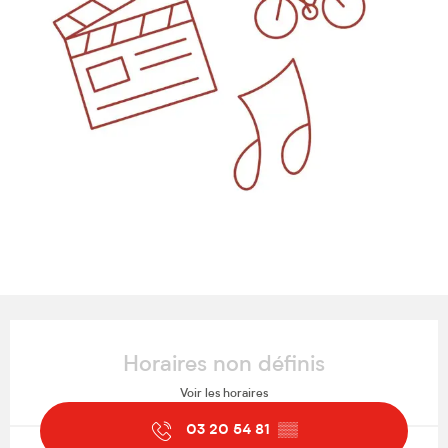
Ouverture et coordonnées
Horaires non définis
Voir les horaires
03 20 54 81
▒▒