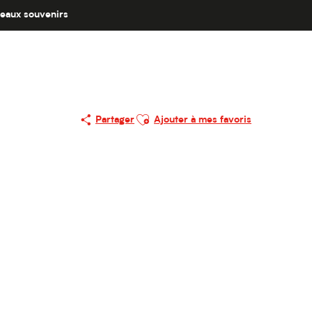
eaux souvenirs
Ajouter aux favoris
Partager
Ajouter à mes favoris