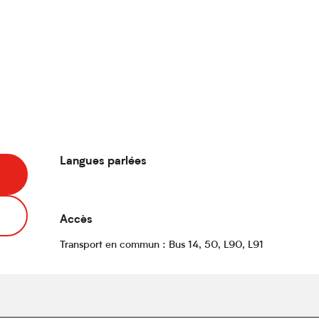
Langues parlées
Langues parlées
Accès
Accès
Transport en commun : Bus 14, 50, L90, L91