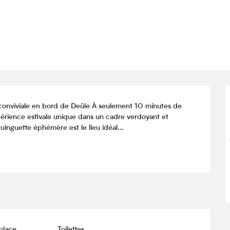
 conviviale en bord de Deûle À seulement 10 minutes de 
xpérience estivale unique dans un cadre verdoyant et 
uinguette éphémère est le lieu idéal...
place
Toilettes