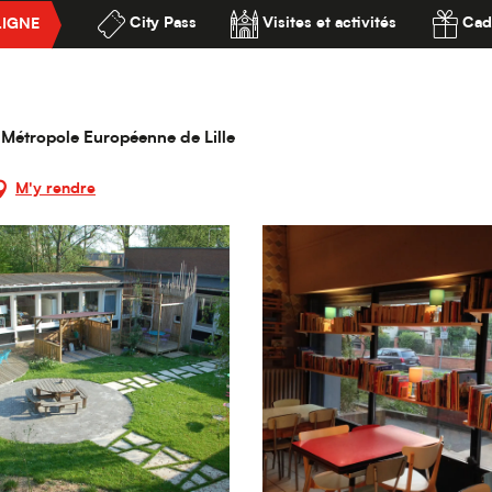
City Pass
Visites et activités
Cad
LIGNE
ment
Le Zeppelin
ssibilité
la Métropole Européenne de Lille
M'y rendre