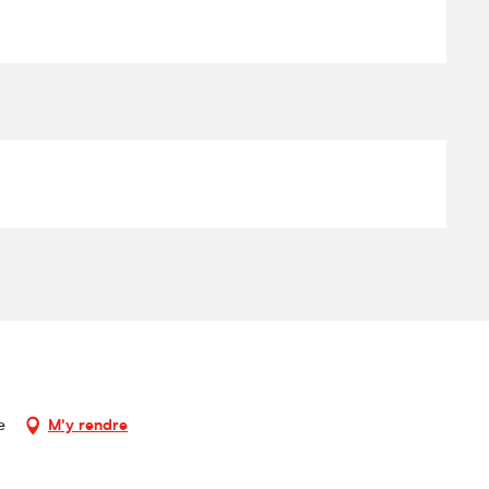
e
M'y rendre