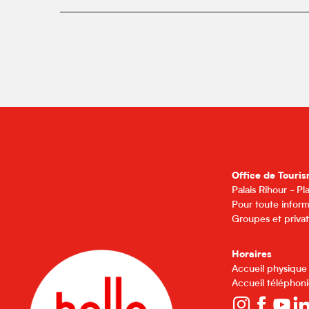
Office de Touris
Palais Rihour - P
Pour toute inform
Groupes et privat
Horaires
Accueil physique
Accueil téléphoni