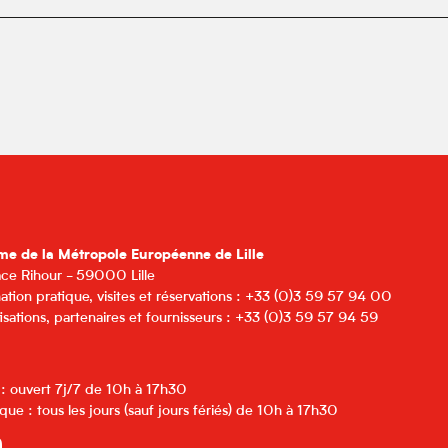
me de la Métropole Européenne de Lille
lace Rihour - 59000 Lille
ation pratique, visites et réservations : +33 (0)3 59 57 94 00
isations, partenaires et fournisseurs : +33 (0)3 59 57 94 59
 : ouvert 7j/7 de 10h à 17h30
que : tous les jours (sauf jours fériés) de 10h à 17h30