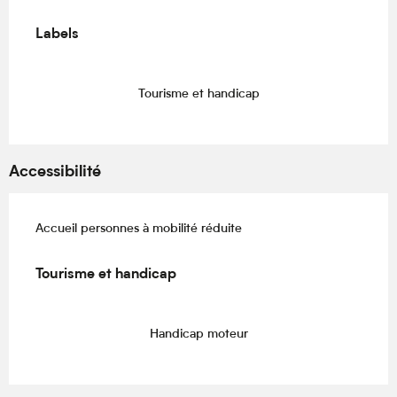
Offres de prestations
Labels
Labels
Tourisme et handicap
Accessibilité
Accueil personnes à mobilité réduite
Tourisme et handicap
Tourisme et handicap
Handicap moteur