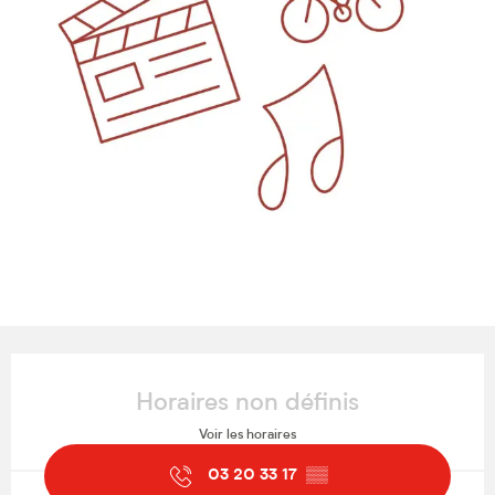
Ouverture et coordonnées
Horaires non définis
Voir les horaires
03 20 33 17
▒▒