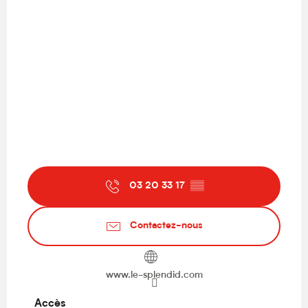
03 20 33 17
▒▒
Contactez-nous
www.le-splendid.com
Accès
Accès