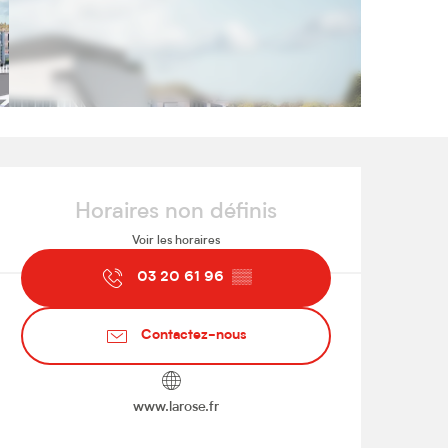
Ouverture et coordonnées
Horaires non définis
Voir les horaires
03 20 61 96
▒▒
Contactez-nous
www.larose.fr