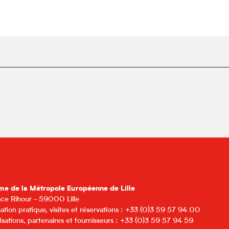
me de la Métropole Européenne de Lille
lace Rihour - 59000 Lille
ation pratique, visites et réservations : +33 (0)3 59 57 94 00
isations, partenaires et fournisseurs : +33 (0)3 59 57 94 59