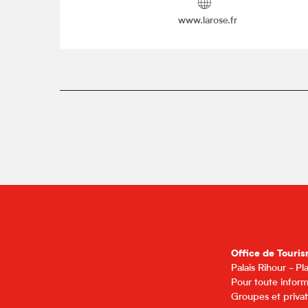
www.larose.fr
Office de Touris
Palais Rihour - P
Pour toute inform
Groupes et privat