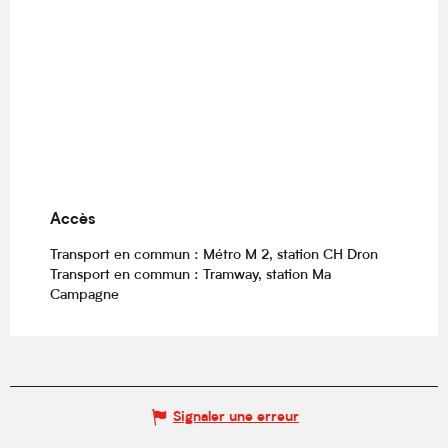
Accès
Accès
Transport en commun : Métro M 2, station CH Dron
Transport en commun : Tramway, station Ma
Campagne
Signaler une erreur