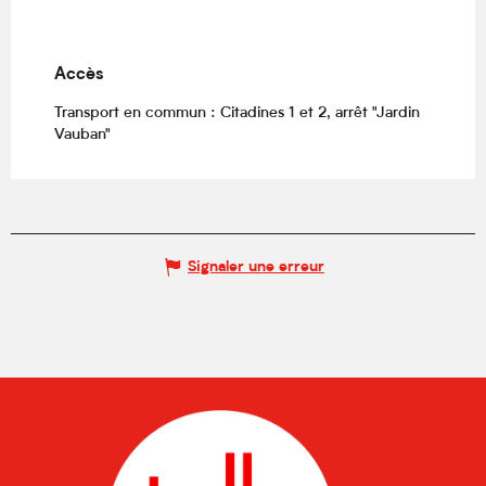
Accès
Accès
Transport en commun : Citadines 1 et 2, arrêt "Jardin
Vauban"
Signaler une erreur