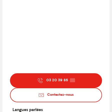
03 20 39 85
▒▒
Contactez-nous
Langues parlées
Langues parlées